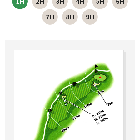
1H
2H
3H
4H
5H
6H
7H
8H
9H