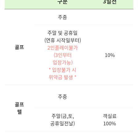
구분
3일전
주중
주말 및 공휴일
(연휴 시작일부터)
골프
2인플레이불가
(3인부터
10%
입장가능)
* 입장불가 시
위약금 발생 *
주중
골프
텔
주말(금,토,
객실료
공휴일전날)
100%