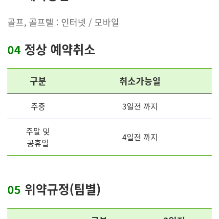
골프, 골프텔 : 인터넷 / 모바일
정상 예약취소
04
구분
취소가능일
주중
3일전 까지
주말 및
4일전 까지
공휴일
위약규정(팀별)
05