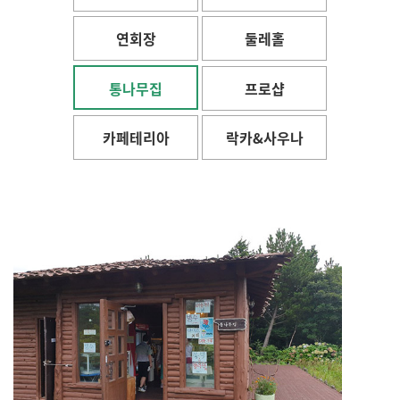
연회장
둘레홀
통나무집
프로샵
카페테리아
락카&사우나