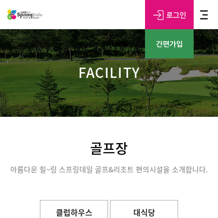
FACILITY
골프장
아름다운 힐~링 스프링데일 골프&리조트 편의시설을 소개합니다.
클럽하우스
대식당